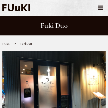
メ
Fuki Duo
HOME
Fuki Duo