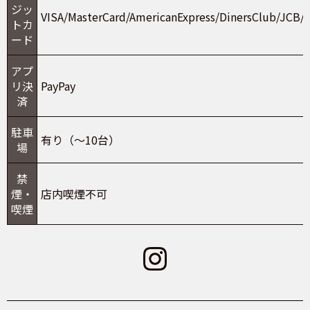
ジッ
VISA/MasterCard/AmericanExpress/DinersClub/JCB/
トカ
ード
アプ
リ決
PayPay
済
駐車
有り（～10台）
場
禁
煙・
店内喫煙不可
喫煙
Instagram