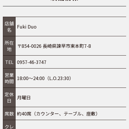
店舗
Fuki Duo
名
所在
〒854-0026 長崎県諫早市東本町7-8
地
TEL
0957-46-3747
営業
18:00～24:00（L.O.23:30）
時間
定休
月曜日
日
席数
約40席（カウンター、テーブル、座敷）
クレ